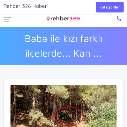
Rehber 326 Haber
Firma Ekle
Kayıt Ol
Giriş Yap
Kategoriler
Baba ile kızı farklı
ilçelerde... Kan ...