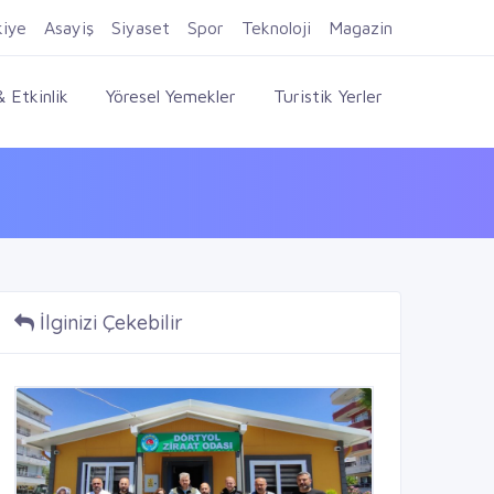
Firma Ekle
Kayıt Ol
Giriş Yap
kiye
Asayiş
Siyaset
Spor
Teknoloji
Magazin
 Etkinlik
Yöresel Yemekler
Turistik Yerler
İlginizi Çekebilir