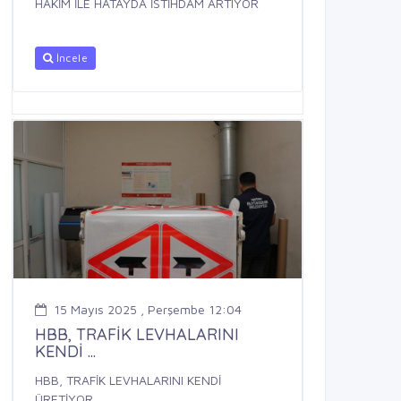
HAKİM İLE HATAYDA İSTİHDAM ARTIYOR
İncele
15 Mayıs 2025 , Perşembe 12:04
HBB, TRAFİK LEVHALARINI
KENDİ ...
HBB, TRAFİK LEVHALARINI KENDİ
ÜRETİYOR