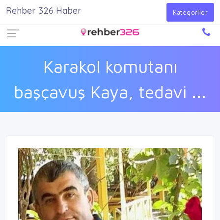
Rehber 326 Haber
Firma Ekle
Kayıt Ol
Giriş Yap
Kategoriler
Karakol komutanı
başçavuş Kaya, tedavi ...