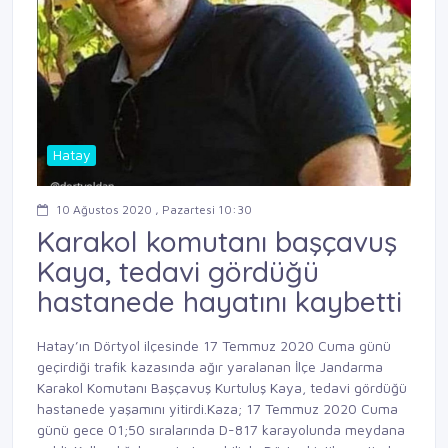
Hatay
10 Ağustos 2020 , Pazartesi 10:30
Karakol komutanı başçavuş
Kaya, tedavi gördüğü
hastanede hayatını kaybetti
Hatay’ın Dörtyol ilçesinde 17 Temmuz 2020 Cuma günü
geçirdiği trafik kazasında ağır yaralanan İlçe Jandarma
Karakol Komutanı Başçavuş Kurtuluş Kaya, tedavi gördüğü
hastanede yaşamını yitirdi.Kaza; 17 Temmuz 2020 Cuma
günü gece 01;50 sıralarında D-817 karayolunda meydana