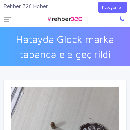
Rehber 326 Haber
Firma Ekle
Kayıt Ol
Giriş Yap
Kategoriler
Hatayda Glock marka
tabanca ele geçirildi