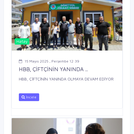
Hatay
15 Mayıs 2025 , Perşembe 12:39
HBB, ÇİFTÇİNİN YANINDA ...
HBB, ÇİFTÇİNİN YANINDA OLMAYA DEVAM EDİYOR
İncele