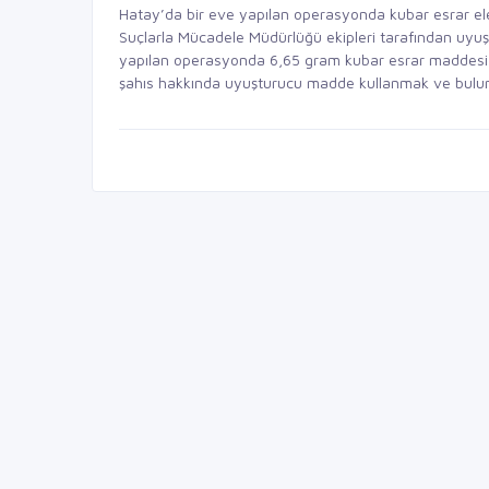
Hatay’da bir eve yapılan operasyonda kubar esrar ele geç
Suçlarla Mücadele Müdürlüğü ekipleri tarafından uyu
yapılan operasyonda 6,65 gram kubar esrar maddesi ele g
şahıs hakkında uyuşturucu madde kullanmak ve bulun