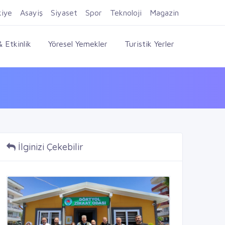
Firma Ekle
Kayıt Ol
Giriş Yap
kiye
Asayiş
Siyaset
Spor
Teknoloji
Magazin
 Etkinlik
Yöresel Yemekler
Turistik Yerler
İlginizi Çekebilir