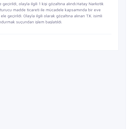
irildi, olayla ilgili 1 kişi gözaltına alındı.Hatay Narkotik
şturucu madde ticareti ile mücadele kapsamında bir eve
eçirildi. Olayla ilgili olarak gözaltına alınan T.K. isimli
durmak suçundan işlem başlatıldı.