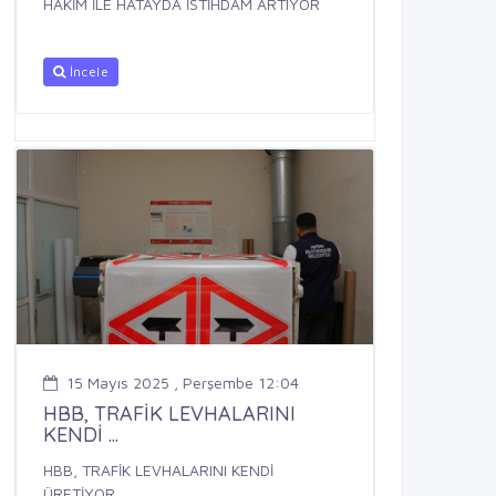
HAKİM İLE HATAYDA İSTİHDAM ARTIYOR
İncele
15 Mayıs 2025 , Perşembe 12:04
HBB, TRAFİK LEVHALARINI
KENDİ ...
HBB, TRAFİK LEVHALARINI KENDİ
ÜRETİYOR