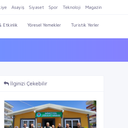
Firma Ekle
Kayıt Ol
Giriş Yap
kiye
Asayiş
Siyaset
Spor
Teknoloji
Magazin
 Etkinlik
Yöresel Yemekler
Turistik Yerler
İlginizi Çekebilir