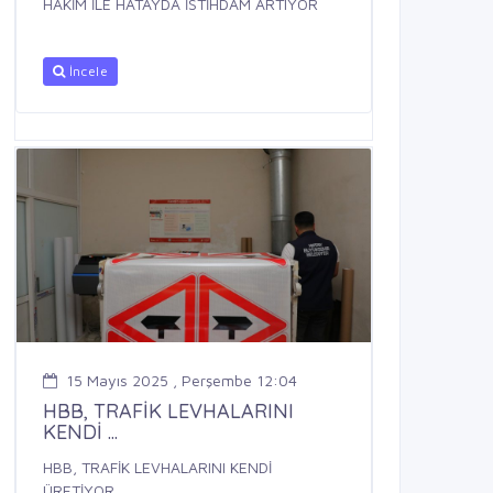
HAKİM İLE HATAYDA İSTİHDAM ARTIYOR
İncele
15 Mayıs 2025 , Perşembe 12:04
HBB, TRAFİK LEVHALARINI
KENDİ ...
HBB, TRAFİK LEVHALARINI KENDİ
ÜRETİYOR