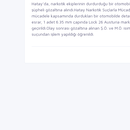
Hatay’da, narkotik ekiplerinin durdurduğu bir otomobil
şüpheli gözaltına alındı.Hatay Narkotik Suçlarla Müca
mücadele kapsamında durdukları bir otomobilde deta
esrar, 1 adet 6.35 mm çapında Lock 26 Austuria marka
geçirildi.Olay sonrası gözaltına alınan Ş.Ö. ve M.Ö. 
suçundan işlem yapıldığı öğrenildi.