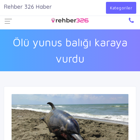
Rehber 326 Haber
Firma Ekle
Kayıt Ol
Giriş Yap
Kategoriler
Ölü yunus balığı karaya
vurdu