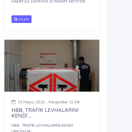
HAKİM İLE HATAYDA İSTİHDAM ARTIYOR
İncele
15 Mayıs 2025 , Perşembe 12:04
HBB, TRAFİK LEVHALARINI
KENDİ ...
HBB, TRAFİK LEVHALARINI KENDİ
ÜRETİYOR