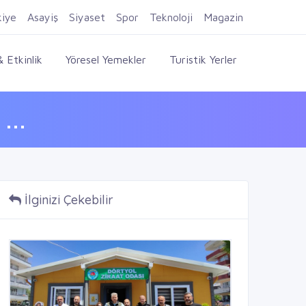
Firma Ekle
Kayıt Ol
Giriş Yap
kiye
Asayiş
Siyaset
Spor
Teknoloji
Magazin
 Etkinlik
Yöresel Yemekler
Turistik Yerler
...
İlginizi Çekebilir