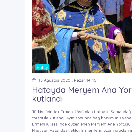
Hatay
16 Ağustos 2020 , Pazar 14:15
Hatayda Meryem Ana Yor
kutlandı
Türkiye’nin tek Ermeni köyü olan Hatay’ın Samandağ 
töreni ile kutlandı. Ayin sonunda bağ bozumunu yapan kö
Ermeni Kilisesi’nde düzenlenen Meryem Ana Yortusu
Hristiyan vatandaş katıldı. Ermenilerin üzüm oruçların