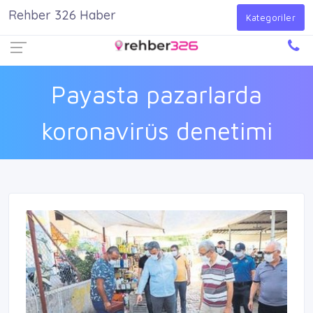
Rehber 326 Haber
Firma Ekle
Kayıt Ol
Giriş Yap
Kategoriler
Payasta pazarlarda
koronavirüs denetimi