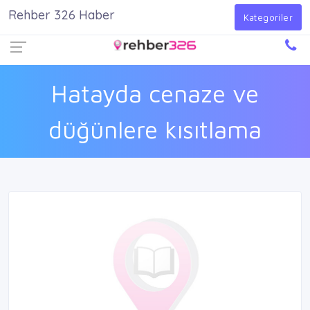
Rehber 326 Haber
Firma Ekle
Kayıt Ol
Giriş Yap
Kategoriler
Hatayda cenaze ve
düğünlere kısıtlama