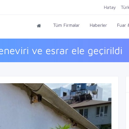
Hatay
Tür
Tüm Firmalar
Haberler
Fuar &
viri ve esrar ele geçirildi