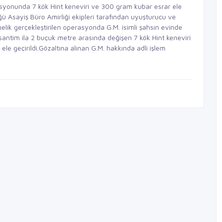
asyonunda 7 kök Hint keneviri ve 300 gram kubar esrar ele
üğü Asayiş Büro Amirliği ekipleri tarafından uyuşturucu ve
elik gerçekleştirilen operasyonda G.M. isimli şahsın evinde
 santim ila 2 buçuk metre arasında değişen 7 kök Hint keneviri
ele geçirildi.Gözaltına alınan G.M. hakkında adli işlem