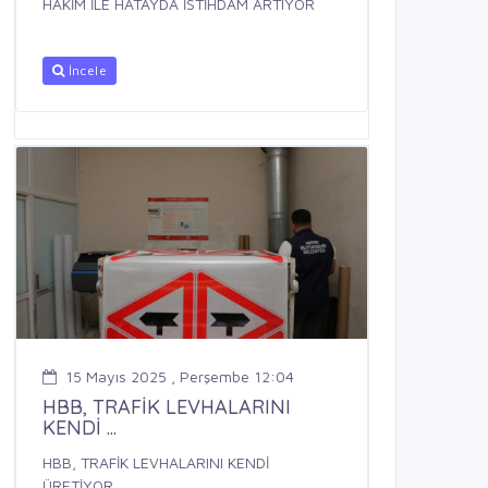
HAKİM İLE HATAYDA İSTİHDAM ARTIYOR
İncele
15 Mayıs 2025 , Perşembe 12:04
HBB, TRAFİK LEVHALARINI
KENDİ ...
HBB, TRAFİK LEVHALARINI KENDİ
ÜRETİYOR