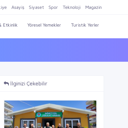
Firma Ekle
Kayıt Ol
Giriş Yap
kiye
Asayiş
Siyaset
Spor
Teknoloji
Magazin
 Etkinlik
Yöresel Yemekler
Turistik Yerler
İlginizi Çekebilir