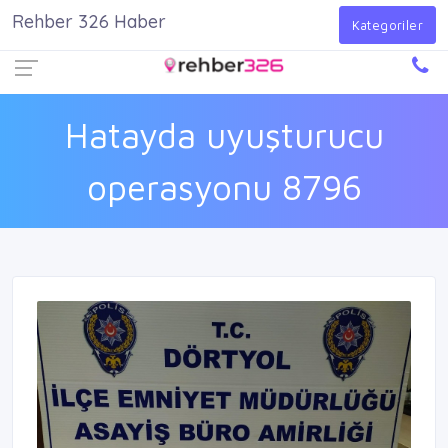
Rehber 326 Haber
Firma Ekle
Kayıt Ol
Giriş Yap
Kategoriler
Hatayda uyuşturucu
operasyonu 8796