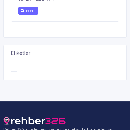
İncele
Etiketler
Rehber326, müşterilerin zaman ve mekan fark etmeden sizi