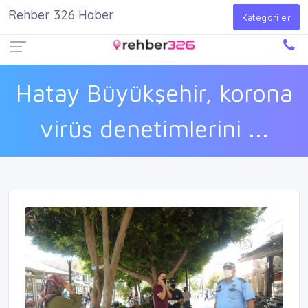
Rehber 326 Haber
Firma Ekle
Kayıt Ol
Giriş Yap
Kategoriler
Hatay Büyükşehir, korona
virüs denetimlerini ...