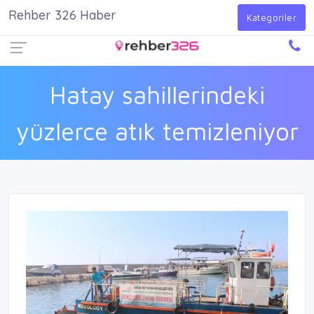
Rehber 326 Haber
Firma Ekle
Kayıt Ol
Giriş Yap
Kategoriler
Hatay sahillerindeki
yüzlerce atık temizleniyor