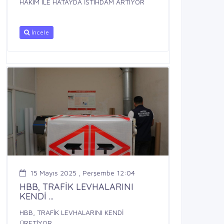
HAKİM İLE HATAYDA İSTİHDAM ARTIYOR
İncele
15 Mayıs 2025 , Perşembe 12:04
HBB, TRAFİK LEVHALARINI
KENDİ ...
HBB, TRAFİK LEVHALARINI KENDİ
ÜRETİYOR