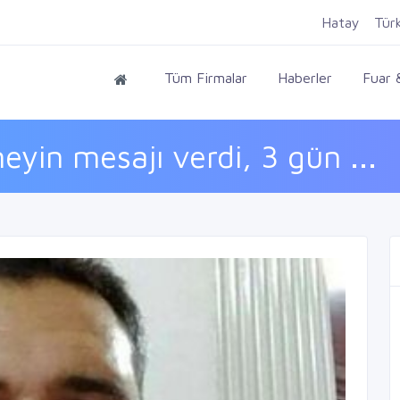
Hatay
Tür
Tüm Firmalar
Haberler
Fuar &
in mesajı verdi, 3 gün ...