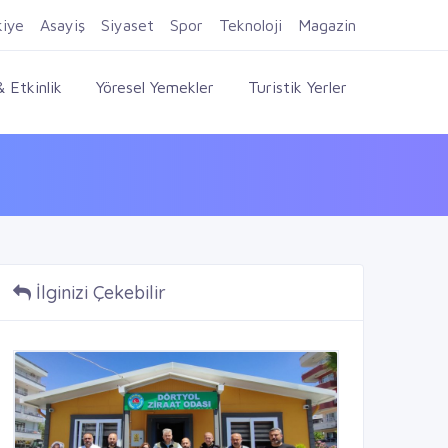
Firma Ekle
Kayıt Ol
Giriş Yap
kiye
Asayiş
Siyaset
Spor
Teknoloji
Magazin
 Etkinlik
Yöresel Yemekler
Turistik Yerler
İlginizi Çekebilir