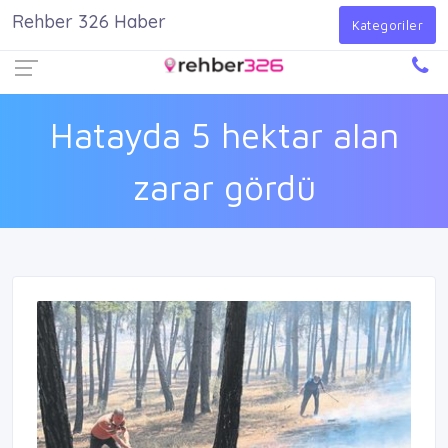
Rehber 326 Haber
Firma Ekle
Kayıt Ol
Giriş Yap
Kategoriler
Hatayda 5 hektar alan
zarar gördü