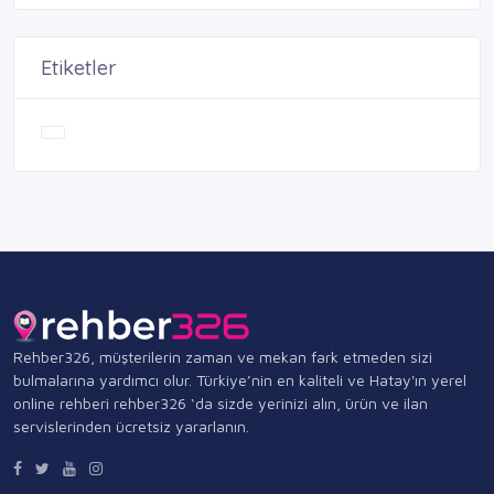
Etiketler
Rehber326, müşterilerin zaman ve mekan fark etmeden sizi
bulmalarına yardımcı olur. Türkiye’nin en kaliteli ve Hatay'ın yerel
online rehberi rehber326 ‘da sizde yerinizi alın, ürün ve ilan
servislerinden ücretsiz yararlanın.