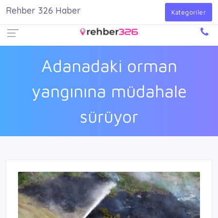
Rehber 326 Haber
Firma Ekle
Kayıt Ol
Giriş Yap
Kategoriler
Adanadaki orman
yangınına müdahale
sürüyor