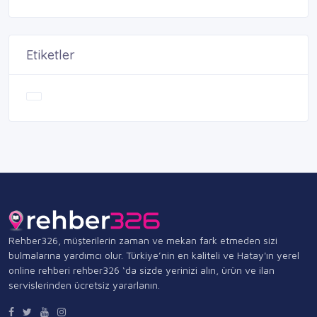
Etiketler
Rehber326, müşterilerin zaman ve mekan fark etmeden sizi
bulmalarına yardımcı olur. Türkiye’nin en kaliteli ve Hatay'ın yerel
online rehberi rehber326 ‘da sizde yerinizi alın, ürün ve ilan
servislerinden ücretsiz yararlanın.