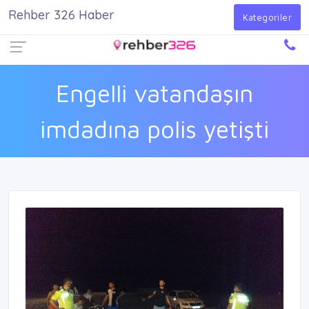
Rehber 326 Haber
Firma Ekle
Kayıt Ol
Giriş Yap
Kategoriler
Engelli vatandaşın
imdadına polis yetişti