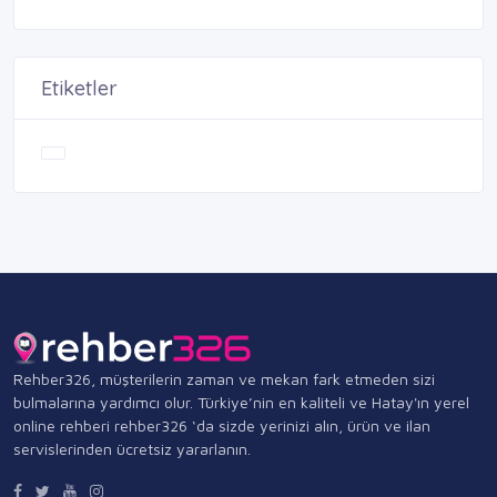
Etiketler
Rehber326, müşterilerin zaman ve mekan fark etmeden sizi
bulmalarına yardımcı olur. Türkiye’nin en kaliteli ve Hatay'ın yerel
online rehberi rehber326 ‘da sizde yerinizi alın, ürün ve ilan
servislerinden ücretsiz yararlanın.