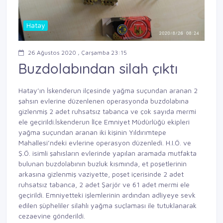
Hatay
26 Ağustos 2020 , Çarşamba 23:15
Buzdolabından silah çıktı
Hatay’ın İskenderun ilçesinde yağma suçundan aranan 2
şahsın evlerine düzenlenen operasyonda buzdolabına
gizlenmiş 2 adet ruhsatsız tabanca ve çok sayıda mermi
ele geçirildi.İskenderun İlçe Emniyet Müdürlüğü ekipleri
yağma suçundan aranan iki kişinin Yıldırımtepe
Mahallesi’ndeki evlerine operasyon düzenledi. H.I.Ö. ve
Ş.Ö. isimli şahısların evlerinde yapılan aramada mutfakta
bulunan buzdolabının buzluk kısmında, et poşetlerinin
arkasına gizlenmiş vaziyette, poşet içerisinde 2 adet
ruhsatsız tabanca, 2 adet Şarjör ve 61 adet mermi ele
geçirildi. Emniyetteki işlemlerinin ardından adliyeye sevk
edilen şüpheliler silahlı yağma suçlaması ile tutuklanarak
cezaevine gönderildi.