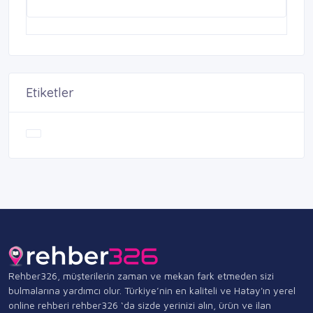
Etiketler
Rehber326, müşterilerin zaman ve mekan fark etmeden sizi
bulmalarına yardımcı olur. Türkiye’nin en kaliteli ve Hatay'ın yerel
online rehberi rehber326 ‘da sizde yerinizi alın, ürün ve ilan