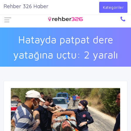
Rehber 326 Haber
Firma Ekle
Kayıt Ol
Giriş Yap
Kategoriler
Hatayda patpat dere
yatağına uçtu: 2 yaralı