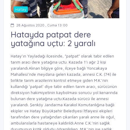
Hatay
28 Ağustos 2020 , Cuma 13:00
Hatayda patpat dere
yatağına uçtu: 2 yaralı
Hatay’ın Yayladağı ilçesinde, "patpat" olarak tabir edilen
tarım aracı dere yatağına uçtu. Kazada 1’i ağır 2 kişi
yaralandı.Alınan bilgiye göre, ilçeye bağlı Yoncakaya
Mahallesi’nde meydana gelen kazada, annesi C.K. (74) ile
birlikte tarım arazilerini kontrol etmeye giden M.K.’nin
kullandığı ’patpat’ diye tabir edilen tarım aracı, sürücünün
direksiyon hakimiyetinin kaybolması sonucu yol kenarında
bulunan dere yatağına uçtu.Kazada sürücü ile annesi
yaralandı. Şenköy Jandarma Karakol Komutanlığına bağlı
ekipler ve Hatay Büyükşehir Belediyesi İtfaiyesi ekipleri
tarafından dere yatağından çıkarılan yaralı anne ile oğul,
ambulanslarla hastaneye kaldırıldı.Anne C.K.’nin sağlık
durumunun kritik olduğu öğrenilirken, M.K.’nin ise sağlık