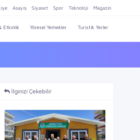
Firma Ekle
Kayıt Ol
Giriş Yap
kiye
Asayiş
Siyaset
Spor
Teknoloji
Magazin
 Etkinlik
Yöresel Yemekler
Turistik Yerler
İlginizi Çekebilir