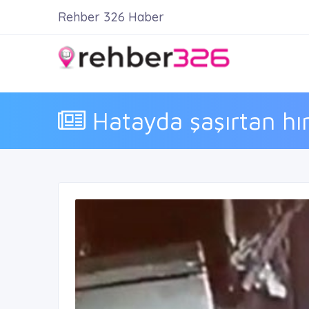
Rehber 326 Haber
Hatayda şaşırtan hırs