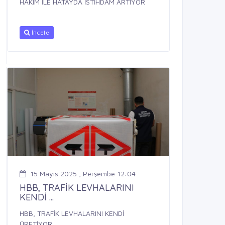
HAKİM İLE HATAYDA İSTİHDAM ARTIYOR
İncele
15 Mayıs 2025 , Perşembe 12:04
HBB, TRAFİK LEVHALARINI
KENDİ ...
HBB, TRAFİK LEVHALARINI KENDİ
ÜRETİYOR