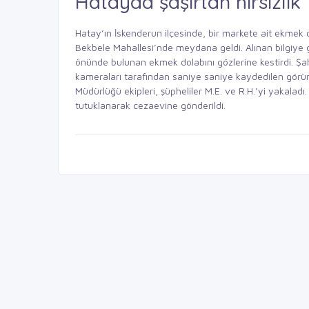
Hatayda şaşırtan hırsızlık
Hatay’ın İskenderun ilçesinde, bir markete ait ekmek d
Bekbele Mahallesi’nde meydana geldi. Alınan bilgiye g
önünde bulunan ekmek dolabını gözlerine kestirdi. Şa
kameraları tarafından saniye saniye kaydedilen görün
Müdürlüğü ekipleri, şüpheliler M.E. ve R.H.’yi yakaladı
tutuklanarak cezaevine gönderildi.