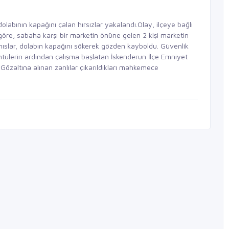
olabının kapağını çalan hırsızlar yakalandı.Olay, ilçeye bağlı
öre, sabaha karşı bir marketin önüne gelen 2 kişi marketin
hıslar, dolabın kapağını sökerek gözden kayboldu. Güvenlik
tülerin ardından çalışma başlatan İskenderun İlçe Emniyet
. Gözaltına alınan zanlılar çıkarıldıkları mahkemece