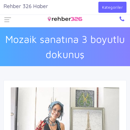
Rehber 326 Haber
Firma Ekle
Kayıt Ol
Giriş Yap
Kategoriler
Mozaik sanatına 3 boyutlu
dokunuş