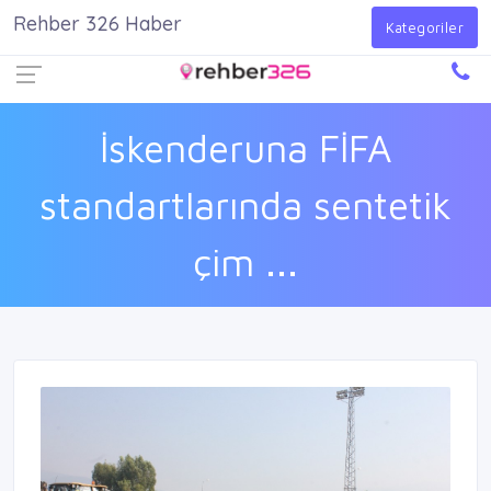
Rehber 326 Haber
Firma Ekle
Kayıt Ol
Giriş Yap
Kategoriler
İskenderuna FİFA
standartlarında sentetik
çim ...