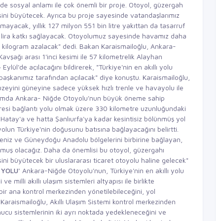
 sosyal anlamı ile çok önemli bir proje. Otoyol, güzergah
isini büyütecek. Ayrıca bu proje sayesinde vatandaşlarımız
ayacak, yıllık 127 milyon 551 bin litre yakıttan da tasarruf
yon lira katkı sağlayacak. Otoyolumuz sayesinde havamız daha
in kilogram azalacak" dedi. Bakan Karaismailoğlu, Ankara-
vşağı arası 1'inci kesimi ile 57 kilometrelik Alayhan
lül'de açılacağını bildirerek, "Türkiye'nin en akıllı yolu
şkanımız tarafından açılacak" diye konuştu. Karaismailoğlu,
kuzeyini güneyine sadece yüksek hızlı trenle ve havayolu ile
kapsamda Ankara- Niğde Otoyolu'nun büyük öneme sahip
tresi bağlantı yolu olmak üzere 330 kilometre uzunluğundaki
Hatay'a ve hatta Şanlıurfa'ya kadar kesintisiz bölünmüş yol
yolun Türkiye'nin doğusunu batısına bağlayacağını belirtti.
eniz ve Güneydoğu Anadolu bölgelerini birbirine bağlayan,
nmuş olacağız. Daha da önemlisi bu otoyol, güzergahı
ini büyütecek bir uluslararası ticaret otoyolu haline gelecek"
 YOLU'
Ankara-Niğde Otoyolu'nun, Türkiye'nin en akıllı yolu
 milli akıllı ulaşım sistemleri altyapısı ile birlikte
ir ana kontrol merkezinden yönetilebileceğini, yol
Karaismailoğlu, Akıllı Ulaşım Sistemi kontrol merkezinden
nucu sistemlerinin iki ayrı noktada yedekleneceğini ve