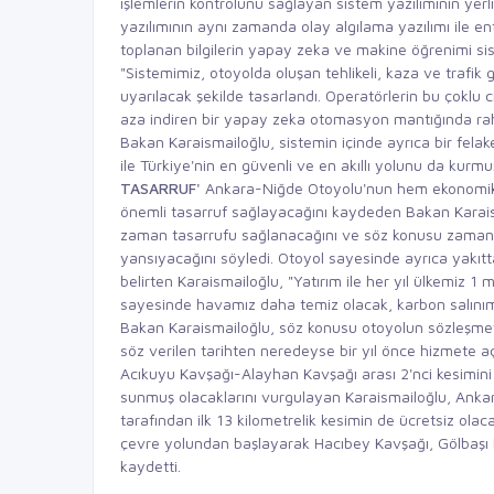
işlemlerin kontrolünü sağlayan sistem yazılımının yerli 
yazılımının aynı zamanda olay algılama yazılımı ile en
toplanan bilgilerin yapay zeka ve makine öğrenimi sis
"Sistemimiz, otoyolda oluşan tehlikeli, kaza ve trafik
uyarılacak şekilde tasarlandı. Operatörlerin bu çoklu 
aza indiren bir yapay zeka otomasyon mantığında rahat
Bakan Karaismailoğlu, sistemin içinde ayrıca bir felak
ile Türkiye'nin en güvenli ve en akıllı yolunu da kurmu
TASARRUF'
Ankara-Niğde Otoyolu'nun hem ekonomik h
önemli tasarruf sağlayacağını kaydeden Bakan Karaism
zaman tasarrufu sağlanacağını ve söz konusu zamanın 
yansıyacağını söyledi. Otoyol sayesinde ayrıca yakıtta
belirten Karaismailoğlu, "Yatırım ile her yıl ülkemiz 1
sayesinde havamız daha temiz olacak, karbon salınımı
Bakan Karaismailoğlu, söz konusu otoyolun sözleşme
söz verilen tarihten neredeyse bir yıl önce hizmete aç
Acıkuyu Kavşağı-Alayhan Kavşağı arası 2'nci kesimin
sunmuş olacaklarını vurgulayan Karaismailoğlu, Ank
tarafından ilk 13 kilometrelik kesimin de ücretsiz olac
çevre yolundan başlayarak Hacıbey Kavşağı, Gölbaşı
kaydetti.