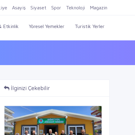
Firma Ekle
Kayıt Ol
Giriş Yap
kiye
Asayiş
Siyaset
Spor
Teknoloji
Magazin
 Etkinlik
Yöresel Yemekler
Turistik Yerler
İlginizi Çekebilir