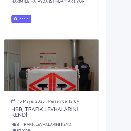
HAKİM İLE HATAYDA İSTİHDAM ARTIYOR
İncele
15 Mayıs 2025 , Perşembe 12:04
HBB, TRAFİK LEVHALARINI
KENDİ ...
HBB, TRAFİK LEVHALARINI KENDİ
ÜRETİYOR