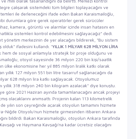
ve milli olarak tasarlandığını da belirtti. Merkezi kontrol
tegre çalışarak sistemdeki tüm bilgileri toplayacağını ve
temleri ile derleneceğini ifade eden Bakan Karaismailoğlu,
 gibi durumlara göre gerek operatörler gerek sürücüler
cihaz, kamera, görüntü ve alarmlar içinde insan hatasını en
lıkla sistemleri kontrol edebilmesini sağlayacağız" dedi.
et yönetim merkezinin de yer alacağını bildirerek, "Bu sistem
ş olduk" ifadesini kullandı.
'YILLIK 1 MİLYAR 628 MİLYON LİRA
em de sosyal anlamıyla stratejik bir proje olduğunu ve
ailoğlu, otoyol sayesinde 36 milyon 220 bin kişi/saatlik
ülke ekonomisine her yıl 885 milyon liralık katkı olarak
n yıllık 127 milyon 551 bin litre tasarruf sağlanacağını da
 milyar 628 milyon lira katkı sağlayacak. Otoyolumuz
 yıllık 318 milyon 240 bin kilogram azalacak" diye konuştu.
ye göre 2021 Haziran ayında tamamlanacağını ancak projeyi
mış olacaklarını anımsattı. Projenin kalan 113 kilometrelik
i de yılın son çeyreğinde açarak otoyolun tamamını hizmete
ara-Niğde Otoyolu'nun hizmete girmesinden itibaren Ankara
ağını bildirdi. Bakan Karaismailoğlu, otoyolun Ankara tarafında
 Kavşağı ve Haymana Kavşağı'na kadar ücretsiz olacağını