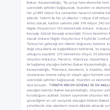
Bakan, Karaismailoğlu, "Bu proje hem ekonomik hem de
üzerindeki şehirleri bağlayacak, ticaretini ve ekonom
her yıl 885 milyon lira zamandan tasarruf etmekle kalm
edecek. Yatırım ile her yıl ülkemiz 1 milyar 628 mil
temiz olacak, karbon salınımı yıllık 318 milyon 240 b
Niğde Otoyolu'nun 105 kilometrelik Ankara- Acıkuyu Ka
Kavşağı-Gölcük Kavşağı arasındaki 3'üncü kesiminin 4 Ey
olacak Ankara-Niğde Otoyolu'muz 4 Eylül'de Cumhurba
Türkiye'nin geleceği için ülkenin doğusunu batısına, 
değil otoyollarla da bağladıklarını belirterek, bu 
olduğunu kaydetti. 275 kilometresi otoyol, 55 kilome
otoyolun Ankara'yı, Mersin'e, Adana'ya, Gaziantep'e, 
ile bağlamış olacağını belirten Bakan Karaismailoğlu, 
Karaismailoğlu, "Marmara, Karadeniz, İç Anadolu, Akd
uluslararası öneme sahip bir ulaşım ağını hizmete su
üzerindeki şehirleri bağlayacak, ticaretini ve ekonomis
diye konuştu.
'TÜRKİYE'NİN EN GÜVENLİ VE EN AKILLI
olacağını belirten Bakan Karaismailoğlu, otoyolun yerli ve
kurulduğunu açıkladı. Sistem sayesinde otoyolun tek b
güvenliğinin en üst seviyede olacağını bildiren Bakan 
yönetilecek olan işlemlerin önemi dikkate alınarak su