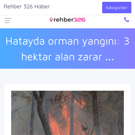
Rehber 326 Haber
Firma Ekle
Kayıt Ol
Giriş Yap
Kategoriler
Hatayda orman yangını: 3
hektar alan zarar ...