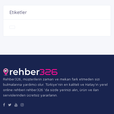
Etiketler
Rehber326, müşterilerin zaman ve mekan fark etmeden sizi
bulmalarına yardımcı olur. Türkiye’nin en kaliteli ve Hatay'ın yerel
online rehberi rehber326 ‘da sizde yerinizi alın, ürün ve ilan
servislerinden ücretsiz yararlanın.