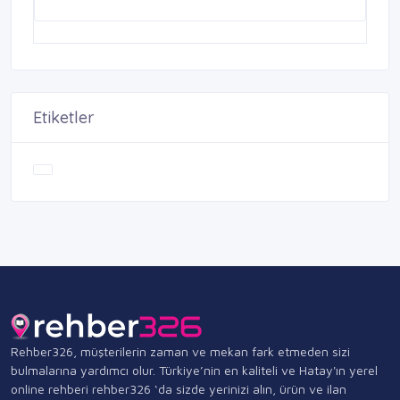
Etiketler
Rehber326, müşterilerin zaman ve mekan fark etmeden sizi
bulmalarına yardımcı olur. Türkiye’nin en kaliteli ve Hatay'ın yerel
online rehberi rehber326 ‘da sizde yerinizi alın, ürün ve ilan