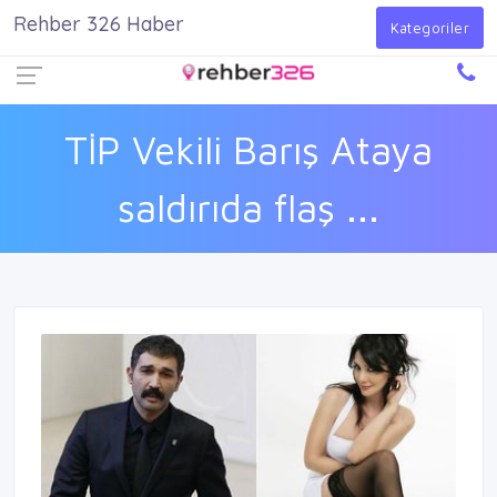
Rehber 326 Haber
Firma Ekle
Kayıt Ol
Giriş Yap
Kategoriler
TİP Vekili Barış Ataya
saldırıda flaş ...