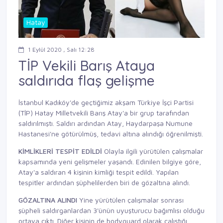
Hatay
1 Eylül 2020 , Salı 12:28
TİP Vekili Barış Ataya
saldırıda flaş gelişme
İstanbul Kadıköy'de geçtiğimiz akşam Türkiye İşçi Partisi
(TİP) Hatay Milletvekili Barış Atay'a bir grup tarafından
saldırılmıştı. Saldırı ardından Atay, Haydarpaşa Numune
Hastanesi'ne götürülmüş, tedavi altına alındığı öğrenilmişti.
KİMLİKLERİ TESPİT EDİLDİ
Olayla ilgili yürütülen çalışmalar
kapsamında yeni gelişmeler yaşandı. Edinilen bilgiye göre,
Atay'a saldıran 4 kişinin kimliği tespit edildi. Yapılan
tespitler ardından şüphelilerden biri de gözaltına alındı.
GÖZALTINA ALINDI
Yine yürütülen çalışmalar sonrası
şüpheli saldırganlardan 3'ünün uyuşturucu bağımlısı olduğu
ortaya çıktı. Diğer kişinin de bodyguard olarak çalıştığı