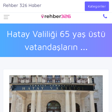
Rehber 326 Haber
Firma Ekle
Kayıt Ol
Giriş Yap
Kategoriler
Hatay Valiliği 65 yaş üstü
vatandaşların ...