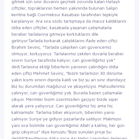
gitmek için sınır duvarını geçmek zorunda kalan Hataylı
çiftçiler, topraklarının hemen yakınında bulunan Salqin
kentine bağlı Cısırmeksur Kasabası tarafından tepkiyle
karşılanıyor. Ara sıra sözlü tartışmaya da maruz kaldıklarını
iddia eden çiftçiler, kasabada yaşanan çatışmalarla
beraber tarlalarına gitmeye korktuklarını dile
getiriyor.Tarlada korkarak çalıştıklarını ifade eden çiftçi
İbrahim Sevinç, “Tarlada çalışırken can güvencemiz
olmuyor, korkuyoruz. Tarlalarımız çekilen duvarla beraber
sınırın Suriye tarafında kalıyor, can güvenliğimiz yok”
dedi.Tarlasına ektiği biberlerin yarısının çalındığını iddia
eden çiftçi Mehmet Sevinç, “Bizim tarlamızın 30 dönüme
yakın kısmı sınırın dışında kaldı ve biz şu an sınır dışındayız.
Biz bu durumdan mağduruz ve şikayetçiyiz. Mahsullerimiz
çalınıyor, can güvenliğimiz yok. Burada bazen çatışmalar
çıkıyor. Mermiler bizim üzerimizden geçiyor bizde siper
alarak yere yatıyoruz. Can güvenliğimiz hiç ama hiç
kalmamıştır. Tarlama biber ekiyorum, biberimin yarısı
çalınıyor Suriye’ye gidiyor pazarlarda satılıyor. Malımızın
yanı sıra bizimde can güvenliğimiz Allah’a kalmış, her gün
girip çıkıyoruz” diye konuştu.“Bize sunulan proje bu
değildi”Kendilerine daha önce Asi Nehri üzerinden ilerleyen