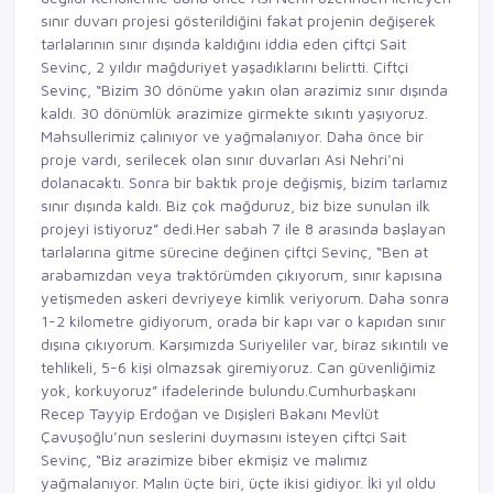
sınır duvarı projesi gösterildiğini fakat projenin değişerek
tarlalarının sınır dışında kaldığını iddia eden çiftçi Sait
Sevinç, 2 yıldır mağduriyet yaşadıklarını belirtti. Çiftçi
Sevinç, “Bizim 30 dönüme yakın olan arazimiz sınır dışında
kaldı. 30 dönümlük arazimize girmekte sıkıntı yaşıyoruz.
Mahsullerimiz çalınıyor ve yağmalanıyor. Daha önce bir
proje vardı, serilecek olan sınır duvarları Asi Nehri’ni
dolanacaktı. Sonra bir baktık proje değişmiş, bizim tarlamız
sınır dışında kaldı. Biz çok mağduruz, biz bize sunulan ilk
projeyi istiyoruz” dedi.Her sabah 7 ile 8 arasında başlayan
tarlalarına gitme sürecine değinen çiftçi Sevinç, “Ben at
arabamızdan veya traktörümden çıkıyorum, sınır kapısına
yetişmeden askeri devriyeye kimlik veriyorum. Daha sonra
1-2 kilometre gidiyorum, orada bir kapı var o kapıdan sınır
dışına çıkıyorum. Karşımızda Suriyeliler var, biraz sıkıntılı ve
tehlikeli, 5-6 kişi olmazsak giremiyoruz. Can güvenliğimiz
yok, korkuyoruz” ifadelerinde bulundu.Cumhurbaşkanı
Recep Tayyip Erdoğan ve Dışişleri Bakanı Mevlüt
Çavuşoğlu’nun seslerini duymasını isteyen çiftçi Sait
Sevinç, “Biz arazimize biber ekmişiz ve malımız
yağmalanıyor. Malın üçte biri, üçte ikisi gidiyor. İki yıl oldu