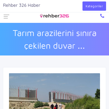
Rehber 326 Haber
Firma Ekle
Kayıt Ol
Giriş Yap
Kategoriler
Tarım arazilerini sınıra
çekilen duvar ...