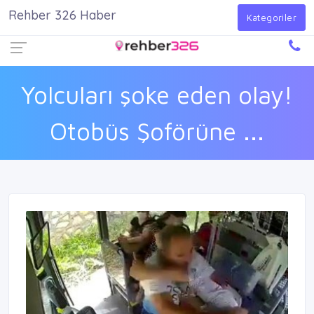
Rehber 326 Haber
Firma Ekle
Kayıt Ol
Giriş Yap
Kategoriler
Yolcuları şoke eden olay!
Otobüs Şoförüne ...