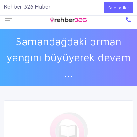
Rehber 326 Haber
Firma Ekle
Kayıt Ol
Giriş Yap
Kategoriler
Samandağdaki orman
yangını büyüyerek devam
...