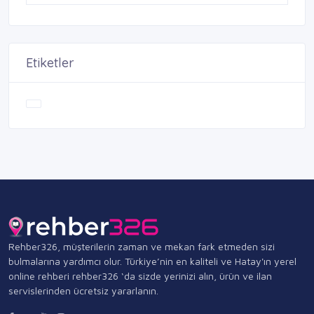
Etiketler
Rehber326, müşterilerin zaman ve mekan fark etmeden sizi
bulmalarına yardımcı olur. Türkiye’nin en kaliteli ve Hatay'ın yerel
online rehberi rehber326 ‘da sizde yerinizi alın, ürün ve ilan
servislerinden ücretsiz yararlanın.