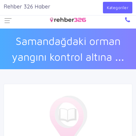
Rehber 326 Haber
Firma Ekle
Kayıt Ol
Giriş Yap
Kategoriler
Samandağdaki orman
yangını kontrol altına ...