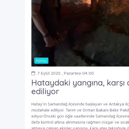
Hatay
7 Eylül 2020 , Pazartesi 04:00
Hataydaki yangına, karşı 
ediliyor
Hatay’ın Samandağ ilçesinde başlayan ve Antakya ilçe
müdahale ediliyor. Tarım ve Orman Bakanı Bekir Pakd
ediyor.Önceki gün öğle saatlerinde Samandağ ilçesin
defa kontrol altına alınmasına rağmen rüzgar ve sıcak 
almaya çalışan ekipler yangına, karşı ateş tekniğiyl