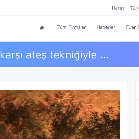
Hatay
Tür
Tüm Firmalar
Haberler
Fuar &
rşı ateş tekniğiyle ...