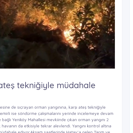
ateş tekniğiyle müdahale
sine de sıçrayan orman yangınına, karşı ateş tekniğiyle
emirli ise söndürme çalışmalarını yerinde incelemeye devam
e bağlı Yeniköy Mahallesi mevkiinde çıkan orman yangını 2
havanın da etkisiyle tekrar alevlendi. Yangını kontrol altına
e müdahale ediyor.Akşam saatlerinde Hatay’a gelen Tarım ve