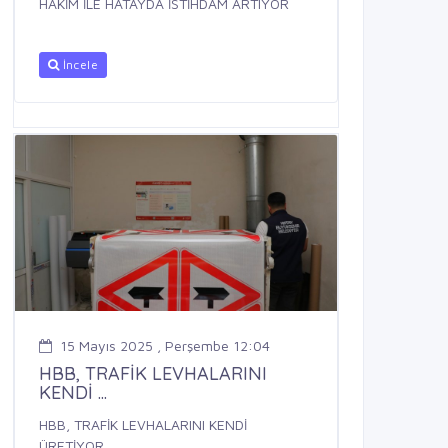
HAKİM İLE HATAYDA İSTİHDAM ARTIYOR
İncele
15 Mayıs 2025 , Perşembe 12:04
HBB, TRAFİK LEVHALARINI
KENDİ ...
HBB, TRAFİK LEVHALARINI KENDİ
ÜRETİYOR