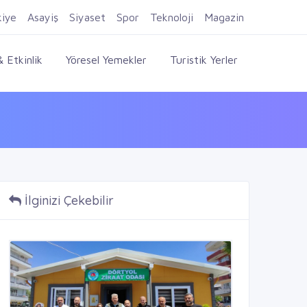
Firma Ekle
Kayıt Ol
Giriş Yap
kiye
Asayiş
Siyaset
Spor
Teknoloji
Magazin
 Etkinlik
Yöresel Yemekler
Turistik Yerler
İlginizi Çekebilir