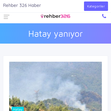
Rehber 326 Haber
Firma Ekle
Kayıt Ol
Giriş Yap
Kategoriler
Hatay yanıyor
Hatay