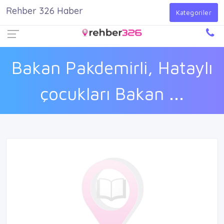
Rehber 326 Haber
Firma Ekle
Kayıt Ol
Giriş Yap
Kategoriler
Bakan Pakdemirli, Hataylı
çocukları Bakan ...