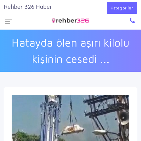
Rehber 326 Haber
Firma Ekle
Kayıt Ol
Giriş Yap
Kategoriler
Hatayda ölen aşırı kilolu
kişinin cesedi ...