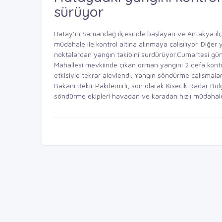
sürüyor
Hatay’ın Samandağ ilçesinde başlayan ve Antakya il
müdahale ile kontrol altına alınmaya çalışılıyor. Diğe
noktalardan yangın takibini sürdürüyor.Cumartesi gü
Mahallesi mevkiinde çıkan orman yangını 2 defa kont
etkisiyle tekrar alevlendi. Yangın söndürme çalışmal
Bakanı Bekir Pakdemirli, son olarak Kisecik Radar Bö
söndürme ekipleri havadan ve karadan hızlı müdahale i