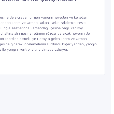
çesine de sıçrayan orman yangını havadan ve karadan
r yandan Tarım ve Orman Bakanı Bekir Pakdemirli çeşitli
nü öğle saatlerinde Samandağ ilçesine bağlı Yeniköy
rol altına alınmasına rağmen rüzgar ve sıcak havanın da
arını koordine etmek için Hatay’a gelen Tarım ve Orman
lgesine giderek incelemelerini sürdürdü.Diğer yandan, yangın
le yangını kontrol altına almaya çalışıyor.