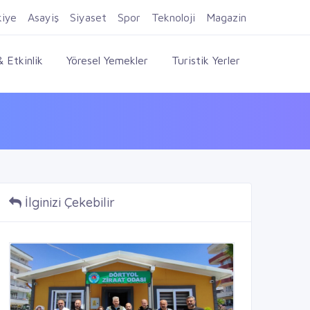
Firma Ekle
Kayıt Ol
Giriş Yap
kiye
Asayiş
Siyaset
Spor
Teknoloji
Magazin
 Etkinlik
Yöresel Yemekler
Turistik Yerler
İlginizi Çekebilir