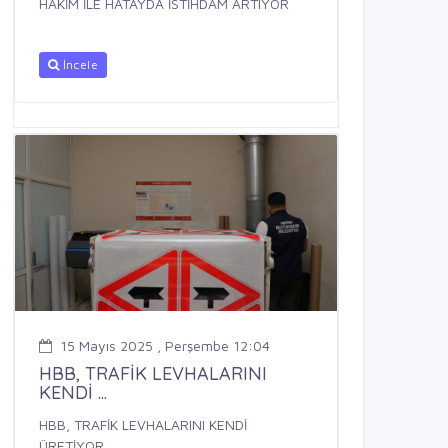
HAKİM İLE HATAYDA İSTİHDAM ARTIYOR
İncele
15 Mayıs 2025 , Perşembe 12:04
HBB, TRAFİK LEVHALARINI
KENDİ ...
HBB, TRAFİK LEVHALARINI KENDİ
ÜRETİYOR