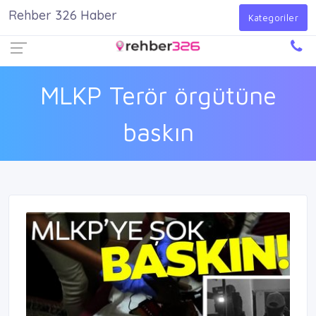
Rehber 326 Haber
Firma Ekle
Kayıt Ol
Giriş Yap
Kategoriler
MLKP Terör örgütüne
baskın