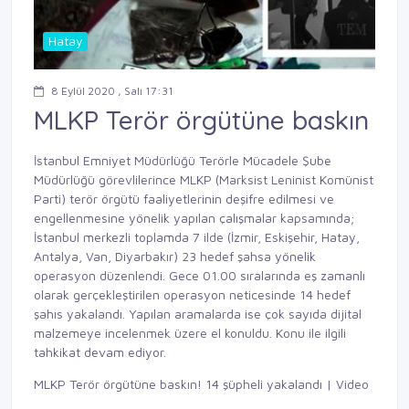
Hatay
8 Eylül 2020 , Salı 17:31
MLKP Terör örgütüne baskın
İstanbul Emniyet Müdürlüğü Terörle Mücadele Şube
Müdürlüğü görevlilerince MLKP (Marksist Leninist Komünist
Parti) terör örgütü faaliyetlerinin deşifre edilmesi ve
engellenmesine yönelik yapılan çalışmalar kapsamında;
İstanbul merkezli toplamda 7 ilde (İzmir, Eskişehir, Hatay,
Antalya, Van, Diyarbakır) 23 hedef şahsa yönelik
operasyon düzenlendi. Gece 01.00 sıralarında eş zamanlı
olarak gerçekleştirilen operasyon neticesinde 14 hedef
şahıs yakalandı. Yapılan aramalarda ise çok sayıda dijital
malzemeye incelenmek üzere el konuldu. Konu ile ilgili
tahkikat devam ediyor.
MLKP Terör örgütüne baskın! 14 şüpheli yakalandı | Video