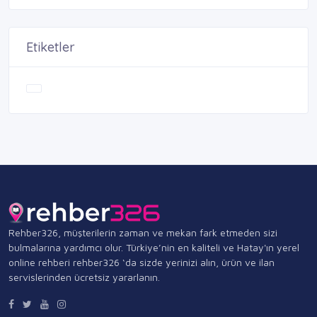
Etiketler
Rehber326, müşterilerin zaman ve mekan fark etmeden sizi
bulmalarına yardımcı olur. Türkiye’nin en kaliteli ve Hatay'ın yerel
online rehberi rehber326 ‘da sizde yerinizi alın, ürün ve ilan
servislerinden ücretsiz yararlanın.