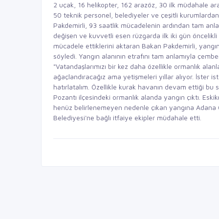
2 uçak, 16 helikopter, 162 arazöz, 30 ilk müdahale ara
50 teknik personel, belediyeler ve çeşitli kurumlardan
Pakdemirli, 93 saatlik mücadelenin ardından tam anlamı
değişen ve kuvvetli esen rüzgarda ilk iki gün öncelikli
mücadele ettiklerini aktaran Bakan Pakdemirli, yangını
söyledi. Yangın alanının etrafını tam anlamıyla çembe
"Vatandaşlarımızı bir kez daha özellikle ormanlık alanl
ağaçlandıracağız ama yetişmeleri yıllar alıyor. İster i
hatırlatalım. Özellikle kurak havanın devam ettiği b
Pozantı ilçesindeki ormanlık alanda yangın çıktı. Esk
henüz belirlenemeyen nedenle çıkan yangına Adana
Belediyesi'ne bağlı itfaiye ekipler müdahale etti.