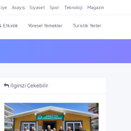
Firma Ekle
Kayıt Ol
Giriş Yap
kiye
Asayiş
Siyaset
Spor
Teknoloji
Magazin
 Etkinlik
Yöresel Yemekler
Turistik Yerler
İlginizi Çekebilir