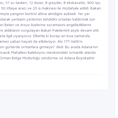
cı, 51 su tankeri, 12 dozer, 8 greyder, 8 ekskavatör, 900 işçi,
 50 itfaiye aracı ve 20 iş makinesi ile müdahale edildi. Bakan
yla yangının kontrol altına alındığını açıkladı. Yer yer
 olarak yerleşim yerlerinin tehdidini ortadan kaldırmak için
n Belen ve Arsuz ilçelerine sıçramasını engellediklerini
re aldıklarını vurgulayan Bakan Pakdemirli şöyle devam etti:
arla ilgili uyarıyoruz. Elbette ki burayı en kısa zamanda
stemez yaban hayatı da etkileniyor. Alo 177 Hattı'nı
u son günlerde ormanlara girmeyin" dedi. Bu arada Adana'nın
ikonacık Mahallesi Kaleboynu mevkisindeki ormanlık alanda
 Orman Bölge Müdürlüğü söndürme ve Adana Büyükşehir