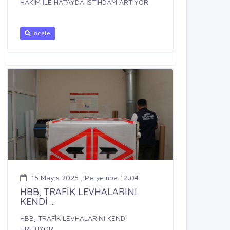
HAKİM İLE HATAYDA İSTİHDAM ARTIYOR
İncele
15 Mayıs 2025 , Perşembe 12:04
HBB, TRAFİK LEVHALARINI
KENDİ ...
HBB, TRAFİK LEVHALARINI KENDİ
ÜRETİYOR