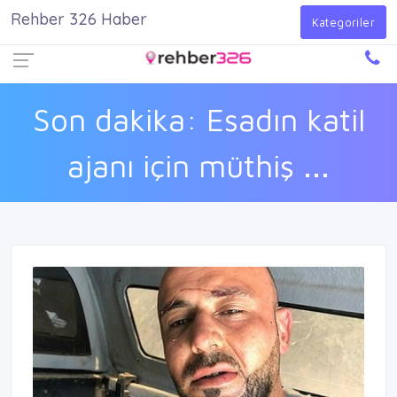
Rehber 326 Haber
Firma Ekle
Kayıt Ol
Giriş Yap
Kategoriler
Son dakika: Esadın katil
ajanı için müthiş ...