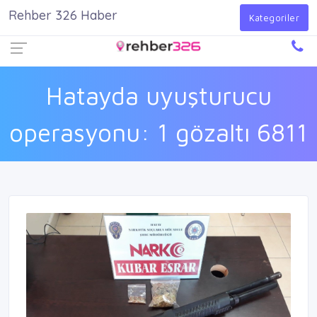
Rehber 326 Haber
Firma Ekle
Kayıt Ol
Giriş Yap
Kategoriler
Hatayda uyuşturucu
operasyonu: 1 gözaltı 6811