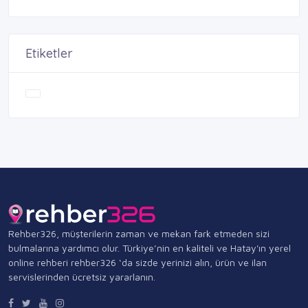
Etiketler
Rehber326, müşterilerin zaman ve mekan fark etmeden sizi
bulmalarına yardımcı olur. Türkiye’nin en kaliteli ve Hatay'ın yerel
online rehberi rehber326 ‘da sizde yerinizi alın, ürün ve ilan
servislerinden ücretsiz yararlanın.