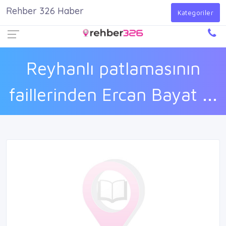
Rehber 326 Haber
Firma Ekle
Kayıt Ol
Giriş Yap
Kategoriler
Reyhanlı patlamasının
faillerinden Ercan Bayat ...