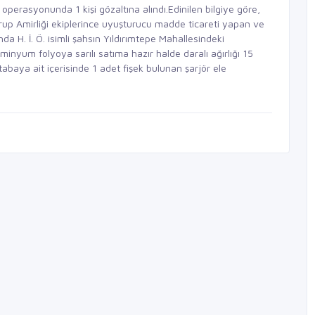
perasyonunda 1 kişi gözaltına alındı.Edinilen bilgiye göre,
up Amirliği ekiplerince uyuşturucu madde ticareti yapan ve
a H. İ. Ö. isimli şahsın Yıldırımtepe Mahallesindeki
inyum folyoya sarılı satıma hazır halde daralı ağırlığı 15
aya ait içerisinde 1 adet fişek bulunan şarjör ele