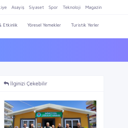
Firma Ekle
Kayıt Ol
Giriş Yap
kiye
Asayiş
Siyaset
Spor
Teknoloji
Magazin
 Etkinlik
Yöresel Yemekler
Turistik Yerler
İlginizi Çekebilir