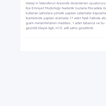
Hatay’ın İskenderun ilçesinde düzenlenen uyuşturucu o
İlçe Emniyet Müdürlüğü Narkotik Suçlarla Mücadele Gr
kullanan şahıslara yönelik yapılan çalışmalar kapsamınd
ikametinde yapılan aramada 17 adet fişek halinde alüm
gram metamfetamin maddesi, 1 adet tabanca ve bu tab
geçirildi.Olayla ilgili, H.İ.Ö. adlı şahıs gözaltındı.