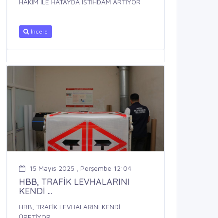
HAKİM İLE HATAYDA İSTİHDAM ARTIYOR
İncele
15 Mayıs 2025 , Perşembe 12:04
HBB, TRAFİK LEVHALARINI
KENDİ ...
HBB, TRAFİK LEVHALARINI KENDİ
ÜRETİYOR