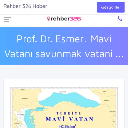
Rehber 326 Haber
Firma Ekle
Kayıt Ol
Giriş Yap
Kategoriler
Prof. Dr. Esmer: Mavi
Vatanı savunmak vatani ...