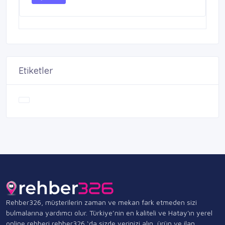
Etiketler
Rehber326, müşterilerin zaman ve mekan fark etmeden sizi
bulmalarına yardımcı olur. Türkiye’nin en kaliteli ve Hatay'ın yerel
online rehberi rehber326 ‘da sizde yerinizi alın, ürün ve ilan