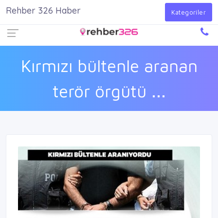
Rehber 326 Haber
Firma Ekle
Kayıt Ol
Giriş Yap
Kategoriler
Kırmızı bültenle aranan
terör örgütü ...