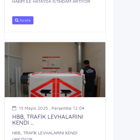
HAKİM İLE HATAYDA İSTİHDAM ARTIYOR
İncele
15 Mayıs 2025 , Perşembe 12:04
HBB, TRAFİK LEVHALARINI
KENDİ ...
HBB, TRAFİK LEVHALARINI KENDİ
ÜRETİYOR