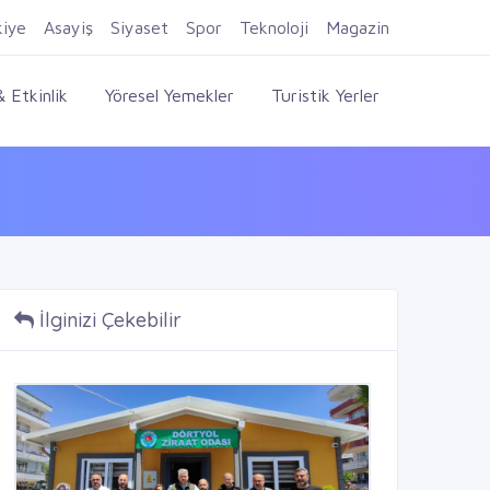
Firma Ekle
Kayıt Ol
Giriş Yap
kiye
Asayiş
Siyaset
Spor
Teknoloji
Magazin
 Etkinlik
Yöresel Yemekler
Turistik Yerler
İlginizi Çekebilir