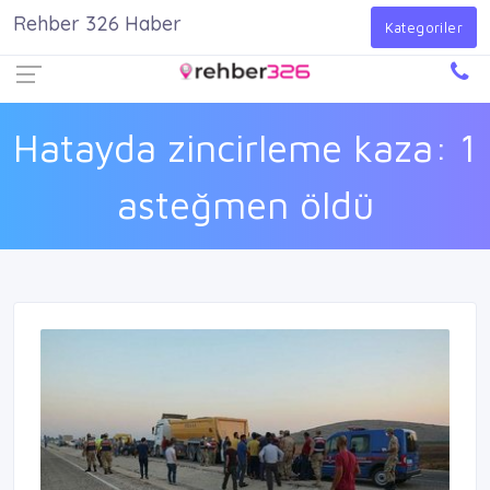
Rehber 326 Haber
Firma Ekle
Kayıt Ol
Giriş Yap
Kategoriler
Hatayda zincirleme kaza: 1
asteğmen öldü