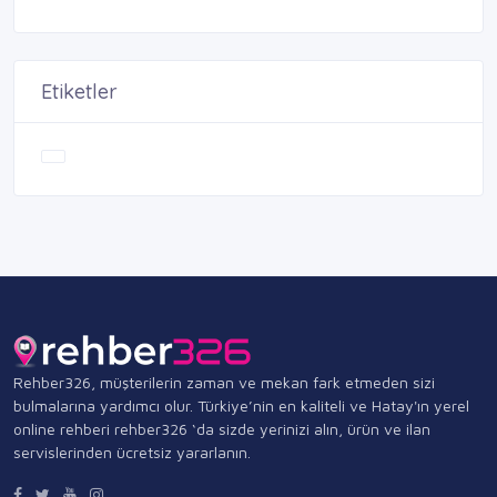
Etiketler
Rehber326, müşterilerin zaman ve mekan fark etmeden sizi
bulmalarına yardımcı olur. Türkiye’nin en kaliteli ve Hatay'ın yerel
online rehberi rehber326 ‘da sizde yerinizi alın, ürün ve ilan
servislerinden ücretsiz yararlanın.