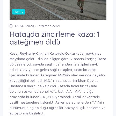
Hatay
17 Eylül 2020 , Perşembe 22:21
Hatayda zincirleme kaza: 1
asteğmen öldü
Kaza, Reyhanlı-Kırıkhan Karayolu Özkızılkaya mevkiinde
meydana geldi. Edinilen bilgiye göre, 7 aracın karıştığı kaza
bölgesine çok sayıda sağlık ve jandarma ekipleri sevk
edildi. Olay yerine gelen sağlık ekipleri, ticari bir araç
içerisinde bulunan Asteğmen M.D'nin olay yerinde hayatını
kaybettiğini belirledi. M.D.'nin cenazesi Kırıkhan Devlet
Hastanesi morguna kaldırıldı. Kazada ticari bir takside
bulunan askeri personel A.Y., U.A., A.A., Y.Y. ile diğer
araçlarda bulunan F.K., M.K. yaralandı. Yaralılar kentteki
çeşitli hastanelere kaldırıldı. Askeri personellerden Y.Y.'nin
durumunun ağır olduğu öğrenildi. Kazayla ilgili inceleme ve
soruşturma başlatıldı.