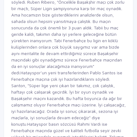
söyledi. Ruben Ribeiro, "Öncelikle Başakşhir maçı çok zorlu
bir maçtı, Süper Ligin şampiyonuna karşı bir maç oynadık.
Ama hocamızın bize gösterdiklerini analizlerde olsun,
sahada olsun hepsini yansıtmaya çalıştık. Bu maçın
sonucunda da çok önemli bir 3 puan aldık. Tabii bu maç
geride kaldı, takımın daha iyi yerlere geleceğine bütün
yürekten inanıyorum. Tabi Fenerbahçe bu ligin en köklü
kulüplerinden onlara çok büyük saygımız var ama bizde
aynı mentalite ile devam ettirdiğimiz sürece Başakşehir
maçındaki gibi oynadığımız sürece Fenerbahçe maçından
da en iyi sonuçlar alacağımıza inanıyorum"
dedi.Hatayspor’un yeni transferlerinden Pablo Santos ise
Fenerbahçe maçına çok iyi hazırlandıklarını söyledi.
Santon, "Süper lige yeni çıkan bir takımız, çok çalıştık,
haftayı çok çalışarak geçirdik. İyi bir oyun oynadık ve
Başakşehir maçını kazandık. Bu hafta boyunca da ağır bir
çalışmamız oluyor Fenerbahçe maçı üzerine. İyi çalışacağız,
iyi hazırlanacağız. Orada iyi sonuç çıkararak, sezona iyi
maçlarla, iyi sonuçlarla devam edeceğiz" diye
konuştu.Hatayspor basın sözcüsü Rahmi Vardı ise
Fenerbahçe maçında güzel ve kaliteli futbolla seyir zevki
yüksek bir mücadele oynamak istediklerini belirtti. Takımın