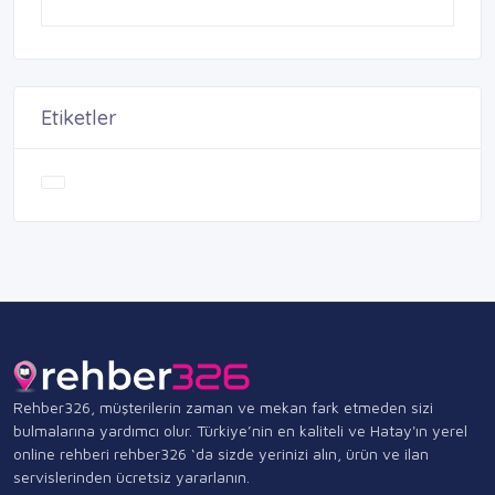
Etiketler
Rehber326, müşterilerin zaman ve mekan fark etmeden sizi
bulmalarına yardımcı olur. Türkiye’nin en kaliteli ve Hatay'ın yerel
online rehberi rehber326 ‘da sizde yerinizi alın, ürün ve ilan
servislerinden ücretsiz yararlanın.