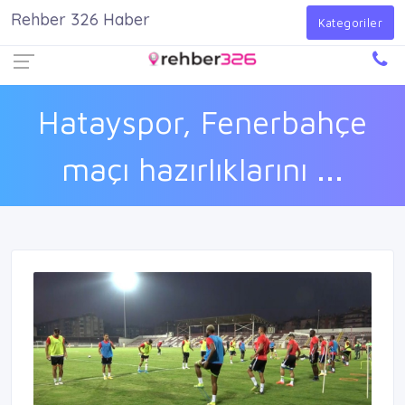
Rehber 326 Haber
Firma Ekle
Kayıt Ol
Giriş Yap
Kategoriler
Hatayspor, Fenerbahçe
maçı hazırlıklarını ...