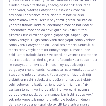
elinden gelenin fazlasını yapacağına inandıklarını ifade
eden Vardı, "Atakaş Hatayspor, Başakşehir maçının
ardından Fenerbahçe maçı içinde tüm hazırlıklarını
tamamlamak üzere. Teknik heyetimiz gerekli çalışmaları
yaparak futbolcularımızı Fenerbahçe maçına hazırladılar.
Fenerbahçe maçında da seyri güzel ve kaliteli futbol
çıkarmak için elimizden geleni yapacağız. Süper Ligin
şampiyonuyla 1. ligin şampiyonu maç yaptı, şampiyonların
şampiyonu Hatayspor oldu. Başakşehir maçını unuttuk, o
maçın rehavetiyle hareket etmeyeceğiz. O maç dünde
kaldı, şimdi futbolcularımız ve teknik heyetimiz Fenerbahçe
maçına odaklandı" dedi.Ligin 3. haftasında Kasımpaşa maçı
ile Hatayspor’un evinde ilk maçını oynayabileceğini
vurgulayan Rahöi Vardı, "Kasımpaşa maçı Antakya Atatürk
Stadyumu’nda oynanacak. Federasyonun bize belirttiği
elektriklerin şehir şebekesine bağlanmamasıydı. Elektrik
şehir şebekesine bağlandı, jeneratörlerimiz hazır, fiziki
şartların tamamı yerine getirildi. İnanıyoruz ki maçımız
burada oynanacak, oynanmaması için hiçbir sebep yok"
şeklinde konuştu.Isınma hareketleriyle başlayan idman
daha sonra basına kapalı olarak çift kale antrenmanla