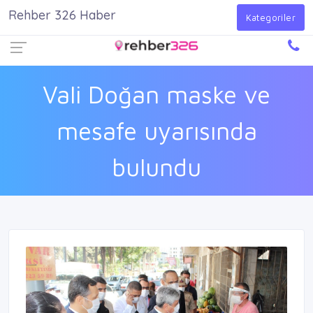
Rehber 326 Haber
Firma Ekle
Kayıt Ol
Giriş Yap
Kategoriler
Vali Doğan maske ve
mesafe uyarısında
bulundu