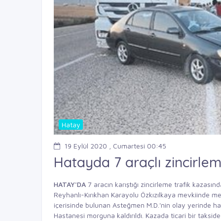
Hatay
19 Eylül 2020 , Cumartesi 00:45
Hatayda 7 araçlı zincirle
HATAY'DA
7 aracın karıştığı zincirleme trafik kazasın
Reyhanlı-Kırıkhan Karayolu Özkızılkaya mevkiinde meyda
içerisinde bulunan Asteğmen M.D.'nin olay yerinde haya
Hastanesi morguna kaldırıldı. Kazada ticari bir takside 