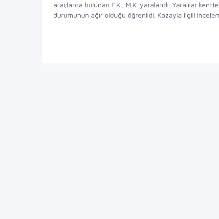
araçlarda bulunan F.K., M.K. yaralandı. Yaralılar kenttek
durumunun ağır olduğu öğrenildi. Kazayla ilgili incele