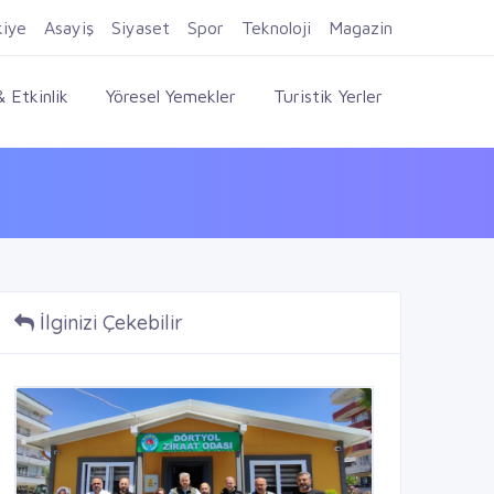
Firma Ekle
Kayıt Ol
Giriş Yap
kiye
Asayiş
Siyaset
Spor
Teknoloji
Magazin
 Etkinlik
Yöresel Yemekler
Turistik Yerler
İlginizi Çekebilir