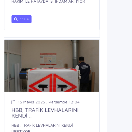
HAKİM İLE HATAYDA İSTİHDAM ARTIYOR
İncele
15 Mayıs 2025 , Perşembe 12:04
HBB, TRAFİK LEVHALARINI
KENDİ ...
HBB, TRAFİK LEVHALARINI KENDİ
ÜRETİYOR