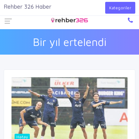
Rehber 326 Haber
Firma Ekle
Kayıt Ol
Giriş Yap
Kategoriler
Bir yıl ertelendi
Hatay